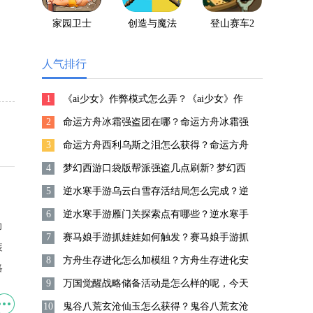
家园卫士
创造与魔法
登山赛车2
人气排行
1
《ai少女》作弊模式怎么弄？《ai少女》作
2
弊模式玩法攻略
命运方舟冰霜强盗团在哪？命运方舟冰霜强
3
盗团位置攻略
命运方舟西利乌斯之泪怎么获得？命运方舟
4
西利乌斯之泪获得攻略
梦幻西游口袋版帮派强盗几点刷新? 梦幻西
5
游口袋版帮派强盗刷新时间介绍
逆水寒手游乌云白雪存活结局怎么完成？逆
6
水寒手游乌云白雪存活结局完成方法
逆水寒手游雁门关探索点有哪些？逆水寒手
力
7
游雁门关探索点汇总
赛马娘手游抓娃娃如何触发？赛马娘手游抓
装
8
娃娃触发攻略
方舟生存进化怎么加模组？方舟生存进化安
略
9
装模组方法
万国觉醒战略储备活动是怎么样的呢，今天
10
小编就来为各位介绍一下这个福利满满的活
鬼谷八荒玄沧仙玉怎么获得？鬼谷八荒玄沧