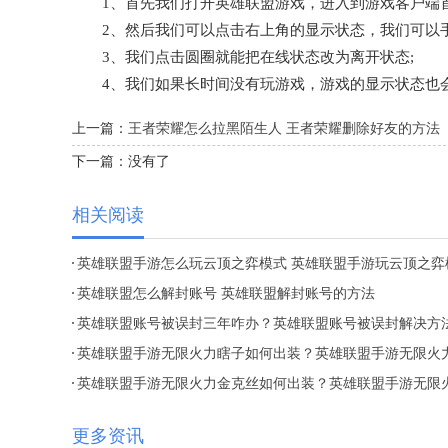
1、首先我们打开英雄联盟游戏，进入到游戏客户端首
2、然后我们可以点击右上角的显示状态，我们可以手
3、我们点击圆圈就能把在线状态改为离开状态;
4、我们如果长时间没有玩游戏，游戏的显示状态也
上一篇：
王者荣耀怎么拉黑陌生人 王者荣耀删除好友的方法
下一篇：
没有了
相关阅读
英雄联盟手游怎么玩云顶之弈模式 英雄联盟手游玩云顶之弈
式的方法
英雄联盟怎么解封账号 英雄联盟解封账号的方法
英雄联盟账号被误封三年咋办？英雄联盟账号被误封解决方
分享
英雄联盟手游无限火力瞎子如何出装？英雄联盟手游无限火
瞎子出装推荐
英雄联盟手游无限火力金克丝如何出装？英雄联盟手游无限
力金克丝出装推荐
更多资讯