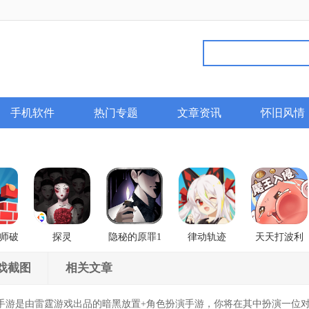
手机软件
热门专题
文章资讯
怀旧风情
师破
探灵
隐秘的原罪1
律动轨迹
天天打波利
香榭庄园事件
Rizline
戏截图
相关文章
游是由雷霆游戏出品的暗黑放置+角色扮演手游，你将在其中扮演一位对