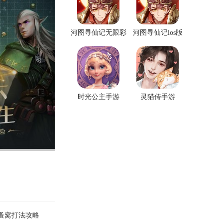
河图寻仙记无限彩
河图寻仙记ios版
石版
时光公主手游
灵猫传手游
蚤窝打法攻略