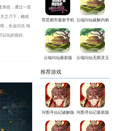
迹系统，通过一层
城主之刀下，她或
罪恶都市最新手机
云端问仙破解内购
暗，永远沉沦.地
版
版
可以玩的很好。
云端问仙最新版
云端问仙无限灵玉
版
推荐游戏
河图寻仙记破解版
河图寻仙记最新版