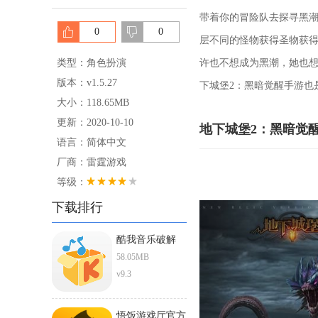
带着你的冒险队去探寻黑潮
0
0
层不同的怪物获得圣物获
类型：角色扮演
许也不想成为黑潮，她也想
版本：v1.5.27
下城堡2：黑暗觉醒手游也
大小：118.65MB
更新：2020-10-10
地下城堡2：黑暗觉
语言：简体中文
厂商：雷霆游戏
等级：
下载排行
酷我音乐破解
ios直装版
58.05MB
v9.3
悟饭游戏厅官方