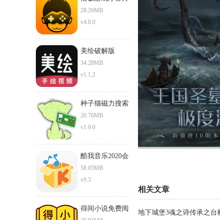
正版下载安卓版
28.26MB
v4.8.0
美绘破解版
34.28MB
v1.1.2
种子猫磁力搜索
torrentkitty
20.76MB
v1.0.0
酷我音乐2020会
员破解版
58.05MB
v9.3
相关文章
得间小说免费阅
地下城堡3魂之诗传承之台