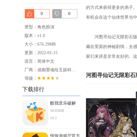
的方式来获得更多的弟子
0
0
有机会在这个仙侠世界当
类型：角色扮演
版本：v1.0
河图寻仙记无限彩石版手
大小：676.29MB
藏在里面的神秘剧情，去感
更新：2022-01-15
家们来讲是非常友好的。
语言：简体中文
厂商：成都墨魂绘互娱科技有限公司
河图寻仙记无限彩石
等级：
下载排行
酷我音乐破解
ios直装版
58.05MB
v9.3
悟饭游戏厅官方