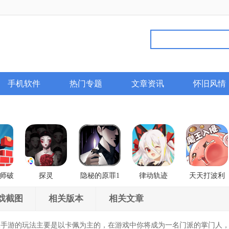
手机软件
热门专题
文章资讯
怀旧风情
师破
探灵
隐秘的原罪1
律动轨迹
天天打波利
香榭庄园事件
Rizline
戏截图
相关版本
相关文章
游的玩法主要是以卡佩为主的，在游戏中你将成为一名门派的掌门人，