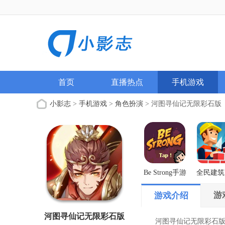
首页
直播热点
手机游戏
小影志
>
手机游戏
>
角色扮演
> 河图寻仙记无限彩石版
Be Strong手游
全民建筑
解版
游
游戏介绍
河图寻仙记无限彩石版
河图寻仙记无限彩石版手