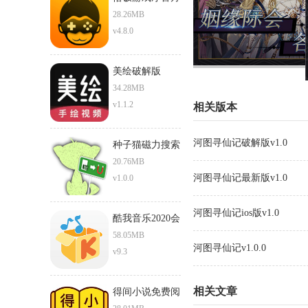
正版下载安卓版
28.26MB
v4.8.0
美绘破解版
34.28MB
v1.1.2
相关版本
河图寻仙记破解版v1.0
种子猫磁力搜索
torrentkitty
20.76MB
河图寻仙记最新版v1.0
v1.0.0
河图寻仙记ios版v1.0
酷我音乐2020会
员破解版
58.05MB
河图寻仙记v1.0.0
v9.3
相关文章
得间小说免费阅