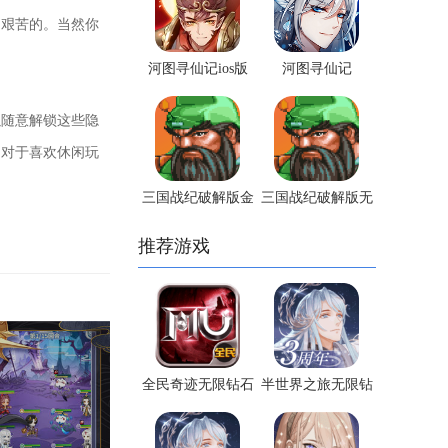
常艰苦的。当然你
河图寻仙记ios版
河图寻仙记
随意解锁这些隐
，对于喜欢休闲玩
三国战纪破解版金
三国战纪破解版无
手指版
限元宝版
推荐游戏
全民奇迹无限钻石
半世界之旅无限钻
版
石版