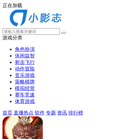
正在加载
游戏分类
角色扮演
休闲益智
射击飞行
动作冒险
音乐游戏
策略棋牌
模拟经营
赛车竞速
体育游戏
首页
直播热点
软件
专题
资讯
排行榜