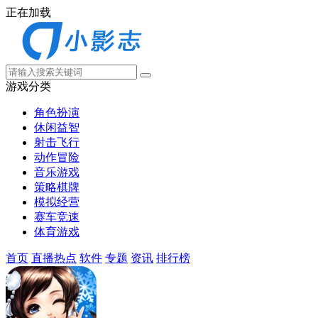
正在加载
游戏分类
角色扮演
休闲益智
射击飞行
动作冒险
音乐游戏
策略棋牌
模拟经营
赛车竞速
体育游戏
首页
直播热点
软件
专题
资讯
排行榜