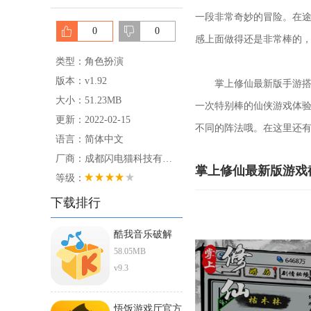
一段非常奇妙的冒险。在
0
0
感上面做得还是非常棒的
类型：角色扮演
版本：v1.92
掌上修仙最新版手游搭配
大小：51.23MB
一次特别棒的仙侠游戏体
更新：2022-02-15
不同的阵法哦。在这里还
语言：简体中文
厂商：成都闪电猫科技有限公司
掌上修仙最新版游戏
等级：
下载排行
酷我音乐破解
ios直装版
58.05MB
v9.3
悟饭游戏厅官方