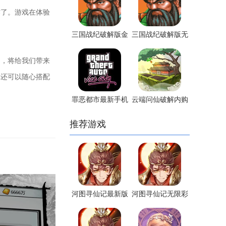
作了。游戏在体验
三国战纪破解版金
三国战纪破解版无
手指版
限元宝版
，将给我们带来
你还可以随心搭配
罪恶都市最新手机
云端问仙破解内购
版
版
推荐游戏
河图寻仙记最新版
河图寻仙记无限彩
石版