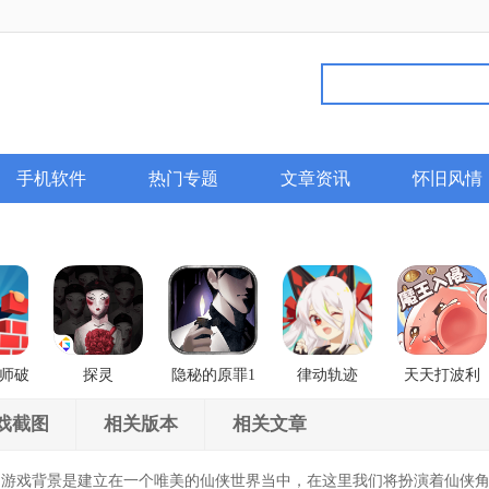
手机软件
热门专题
文章资讯
怀旧风情
师破
探灵
隐秘的原罪1
律动轨迹
天天打波利
香榭庄园事件
Rizline
戏截图
相关版本
相关文章
戏背景是建立在一个唯美的仙侠世界当中，在这里我们将扮演着仙侠角