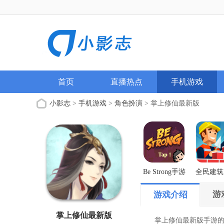
首页
直播热点
手机游戏
小影志
>
手机游戏
>
角色扮演
> 掌上修仙最新版
Be Strong手游
全民建筑
解版
游
游戏介绍
掌上修仙最新版
掌上修仙最新版手游的游