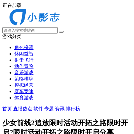
正在加载
游戏分类
角色扮演
休闲益智
射击飞行
动作冒险
音乐游戏
策略棋牌
模拟经营
赛车竞速
体育游戏
首页
直播热点
软件
专题
资讯
排行榜
少女前线2追放限时活动开拓之路限时开
启?限时活动开拓之路限时开启分享