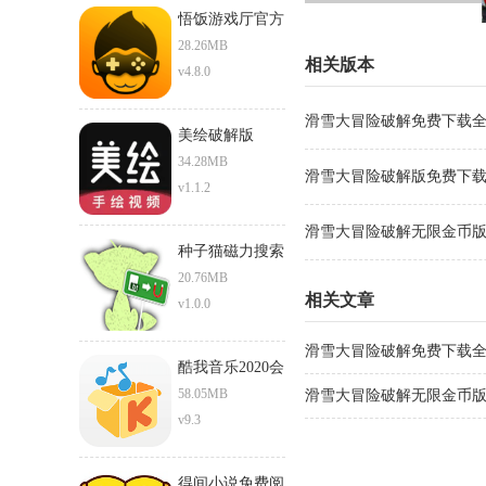
悟饭游戏厅官方
正版下载安卓版
28.26MB
相关版本
v4.8.0
滑雪大冒险破解免费下载全地图
美绘破解版
34.28MB
滑雪大冒险破解版免费下载安装
v1.1.2
滑雪大冒险破解无限金币版v2
种子猫磁力搜索
torrentkitty
20.76MB
相关文章
v1.0.0
滑雪大冒险破解免费下载
酷我音乐2020会
员破解版
58.05MB
戏
滑雪大冒险破解无限金币
v9.3
戏
得间小说免费阅