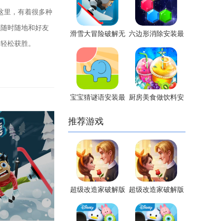
这里，有着很多种
以随时随地和好友
滑雪大冒险破解无
六边形消除安装最
够轻松获胜。
限金币版
新版
宝宝猜谜语安装最
厨房美食做饮料安
新版
装最新版
推荐游戏
超级改造家破解版
超级改造家破解版
无限星