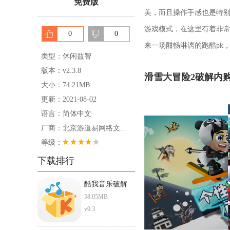
免费版
美，而且操作手感也是特别
游戏模式，在这里有着非
0
0
来一场酣畅淋漓的跑酷pk
类型：休闲益智
版本：v2.3.8
滑雪大冒险2破解内
大小：74.21MB
更新：2021-08-02
语言：简体中文
厂商：北京游道易网络文化有限公司
等级：
下载排行
酷我音乐破解
ios直装版
58.05MB
v9.3