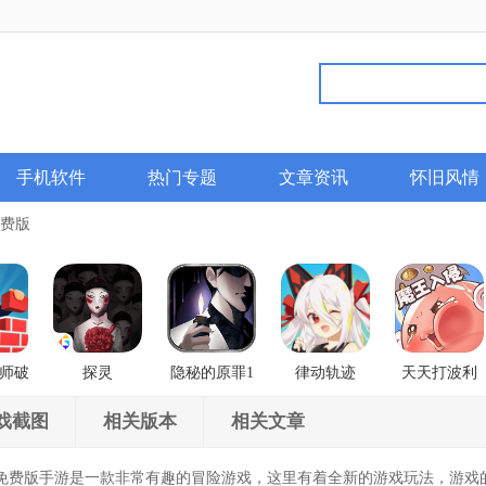
手机软件
热门专题
文章资讯
怀旧风情
免费版
师破
探灵
隐秘的原罪1
律动轨迹
天天打波利
香榭庄园事件
Rizline
戏截图
相关版本
相关文章
费版手游是一款非常有趣的冒险游戏，这里有着全新的游戏玩法，游戏