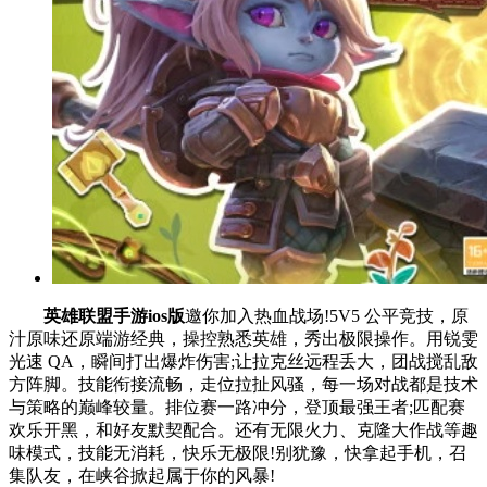
英雄联盟手游ios版
邀你加入热血战场!5V5 公平竞技，原
汁原味还原端游经典，操控熟悉英雄，秀出极限操作。用锐雯
光速 QA，瞬间打出爆炸伤害;让拉克丝远程丢大，团战搅乱敌
方阵脚。技能衔接流畅，走位拉扯风骚，每一场对战都是技术
与策略的巅峰较量。排位赛一路冲分，登顶最强王者;匹配赛
欢乐开黑，和好友默契配合。还有无限火力、克隆大作战等趣
味模式，技能无消耗，快乐无极限!别犹豫，快拿起手机，召
集队友，在峡谷掀起属于你的风暴!