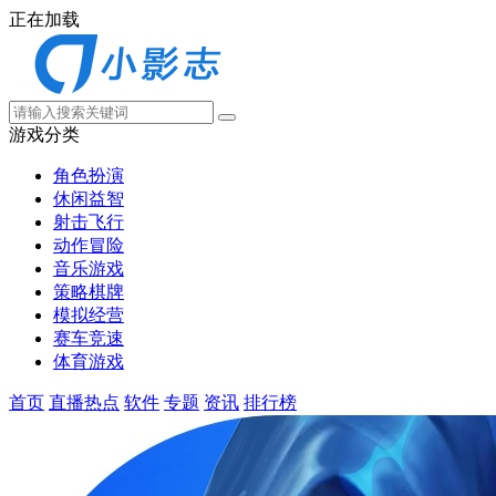
正在加载
游戏分类
角色扮演
休闲益智
射击飞行
动作冒险
音乐游戏
策略棋牌
模拟经营
赛车竞速
体育游戏
首页
直播热点
软件
专题
资讯
排行榜