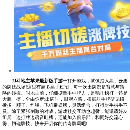
JJ斗地主苹果最新版手游
一打开游戏，就像踏入高手云集
的牌技战场!这里有超多高手过招，每一次出牌都是智慧与策
略的碰撞。叫地主前，仔细掂量手中牌力，是稳扎稳打，还是
大胆一搏，全由你定;出牌时，眼观六路，根据对手牌型见招
拆招，顺子、炸弹、飞机带翅膀，灵活组合，打得对手措手不
及。除了紧张刺激的对战，游戏社交互动也超赞，能邀请好友
组局，边打牌边语音吐槽，还能加入俱乐部，和同好交流心
得、切磋牌技。快来开启你的传奇牌局吧!