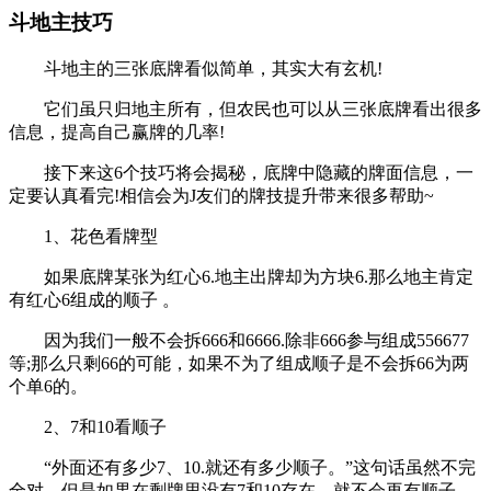
斗地主技巧
斗地主的三张底牌看似简单，其实大有玄机!
它们虽只归地主所有，但农民也可以从三张底牌看出很多
信息，提高自己赢牌的几率!
接下来这6个技巧将会揭秘，底牌中隐藏的牌面信息，一
定要认真看完!相信会为J友们的牌技提升带来很多帮助~
1、花色看牌型
如果底牌某张为红心6.地主出牌却为方块6.那么地主肯定
有红心6组成的顺子 。
因为我们一般不会拆666和6666.除非666参与组成556677
等;那么只剩66的可能，如果不为了组成顺子是不会拆66为两
个单6的。
2、7和10看顺子
“外面还有多少7、10.就还有多少顺子。”这句话虽然不完
全对，但是如果在剩牌里没有7和10存在，就不会再有顺子