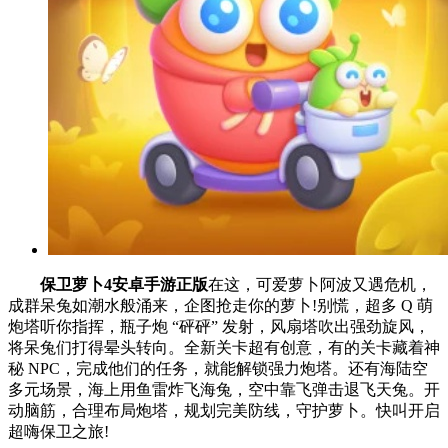
保卫萝卜4安卓手游正版
在这，可爱萝卜阿波又遇危机，
成群呆兔如潮水般涌来，企图抢走你的萝卜!别慌，超多 Q 萌
炮塔听你指挥，瓶子炮 “砰砰” 发射，风扇塔吹出强劲旋风，
将呆兔们打得晕头转向。全新关卡超有创意，有的关卡藏着神
秘 NPC，完成他们的任务，就能解锁强力炮塔。还有海陆空
多元场景，海上用鱼雷炸飞海兔，空中靠飞弹击退飞天兔。开
动脑筋，合理布局炮塔，规划完美防线，守护萝卜。快叫开启
超嗨保卫之旅!