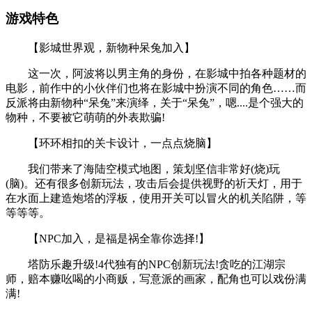
游戏特色
【影城世界观，新物种呆兔加入】
这一次，阿波将以男主角的身份，在影城中拍各种题材的
电影，前作中的小伙伴们也将在影城中扮演不同的角色……而
反派将由新物种“呆兔”来演绎，关于“呆兔”，嗯....是个强大的
物种，不要被它萌萌的外表欺骗!
【环环相扣的关卡设计，一点点烧脑】
我们带来了海陆空模式地图，策划坚信非常好(烧)玩
(脑)。还有很多创新玩法，攻击后会提供视野的祈天灯，用于
在水面上建造炮塔的浮板，使用开关可以冒火的机关陷阱，等
等等等。
【NPC加入，是福是祸全靠你选择!】
塔防乐趣升级!4代独有的NPC创新玩法!贪吃的江湖宗
师，赔本赚吆喝的小商贩，写意派的画家，配角也可以戏份满
满!