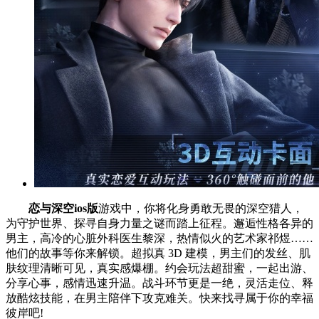
恋与深空ios版
游戏中，你将化身勇敢无畏的深空猎人，
为守护世界、探寻自身力量之谜而踏上征程。邂逅性格各异的
男主，高冷的心脏外科医生黎深，热情似火的艺术家祁煜……
他们的故事等你来解锁。超拟真 3D 建模，男主们的发丝、肌
肤纹理清晰可见，真实感爆棚。约会玩法超甜蜜，一起出游、
分享心事，感情迅速升温。战斗环节更是一绝，灵活走位、释
放酷炫技能，在男主陪伴下攻克难关。快来找寻属于你的幸福
彼岸吧!