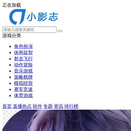
正在加载
游戏分类
角色扮演
休闲益智
射击飞行
动作冒险
音乐游戏
策略棋牌
模拟经营
赛车竞速
体育游戏
首页
直播热点
软件
专题
资讯
排行榜