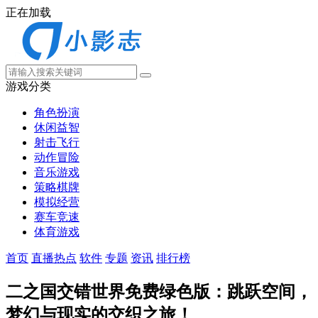
正在加载
游戏分类
角色扮演
休闲益智
射击飞行
动作冒险
音乐游戏
策略棋牌
模拟经营
赛车竞速
体育游戏
首页
直播热点
软件
专题
资讯
排行榜
二之国交错世界免费绿色版：跳跃空间，
梦幻与现实的交织之旅！