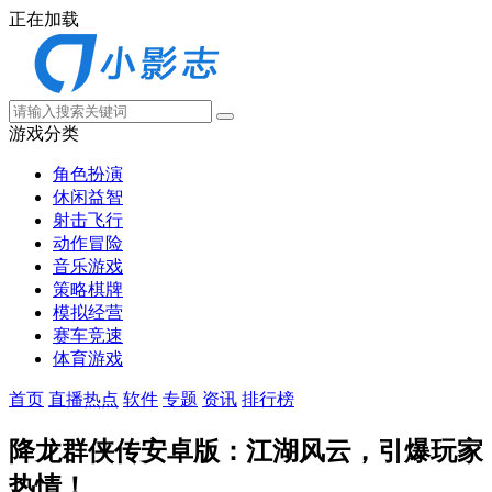
正在加载
游戏分类
角色扮演
休闲益智
射击飞行
动作冒险
音乐游戏
策略棋牌
模拟经营
赛车竞速
体育游戏
首页
直播热点
软件
专题
资讯
排行榜
降龙群侠传安卓版：江湖风云，引爆玩家
热情！