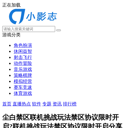
正在加载
游戏分类
角色扮演
休闲益智
射击飞行
动作冒险
音乐游戏
策略棋牌
模拟经营
赛车竞速
体育游戏
首页
直播热点
软件
专题
资讯
排行榜
尘白禁区联机挑战玩法禁区协议限时开
启?联机挑战玩法禁区协议限时开启分享