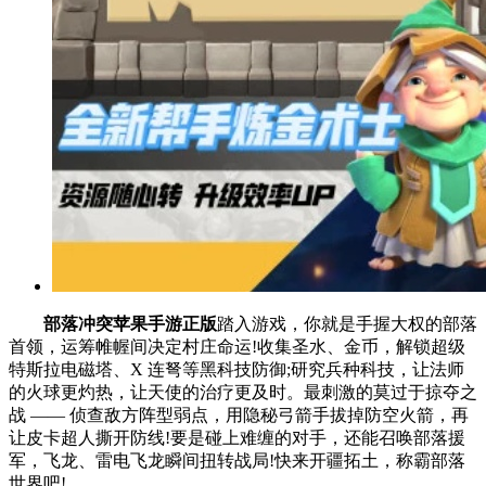
部落冲突苹果手游正版
踏入游戏，你就是手握大权的部落
首领，运筹帷幄间决定村庄命运!收集圣水、金币，解锁超级
特斯拉电磁塔、X 连弩等黑科技防御;研究兵种科技，让法师
的火球更灼热，让天使的治疗更及时。最刺激的莫过于掠夺之
战 —— 侦查敌方阵型弱点，用隐秘弓箭手拔掉防空火箭，再
让皮卡超人撕开防线!要是碰上难缠的对手，还能召唤部落援
军，飞龙、雷电飞龙瞬间扭转战局!快来开疆拓土，称霸部落
世界吧!