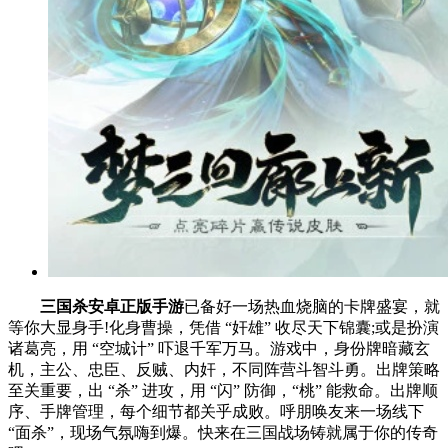
三国杀安卓正版手游
已备好一场热血烧脑的卡牌盛宴，就
等你大显身手!化身曹操，凭借 “奸雄” 收尽天下锦囊;或是扮演
诸葛亮，用 “空城计” 吓退千军万马。游戏中，身份牌暗藏玄
机，主公、忠臣、反贼、内奸，不同阵营斗智斗勇。出牌策略
至关重要，出 “杀” 进攻，用 “闪” 防御，“桃” 能救命。出牌顺
序、手牌管理，每个细节都关乎成败。呼朋唤友来一场线下
“面杀”，现场气氛嗨到爆。快来在三国战场铸就属于你的传奇