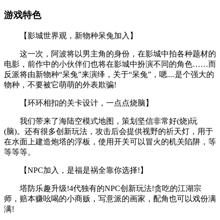
游戏特色
【影城世界观，新物种呆兔加入】
这一次，阿波将以男主角的身份，在影城中拍各种题材的
电影，前作中的小伙伴们也将在影城中扮演不同的角色……而
反派将由新物种“呆兔”来演绎，关于“呆兔”，嗯....是个强大的
物种，不要被它萌萌的外表欺骗!
【环环相扣的关卡设计，一点点烧脑】
我们带来了海陆空模式地图，策划坚信非常好(烧)玩
(脑)。还有很多创新玩法，攻击后会提供视野的祈天灯，用于
在水面上建造炮塔的浮板，使用开关可以冒火的机关陷阱，等
等等等。
【NPC加入，是福是祸全靠你选择!】
塔防乐趣升级!4代独有的NPC创新玩法!贪吃的江湖宗
师，赔本赚吆喝的小商贩，写意派的画家，配角也可以戏份满
满!