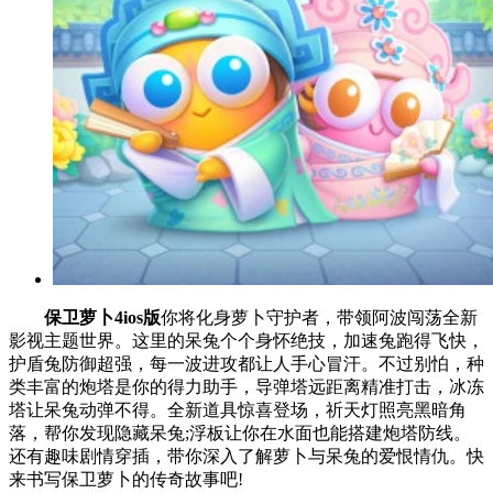
保卫萝卜4ios版
你将化身萝卜守护者，带领阿波闯荡全新
影视主题世界。这里的呆兔个个身怀绝技，加速兔跑得飞快，
护盾兔防御超强，每一波进攻都让人手心冒汗。不过别怕，种
类丰富的炮塔是你的得力助手，导弹塔远距离精准打击，冰冻
塔让呆兔动弹不得。全新道具惊喜登场，祈天灯照亮黑暗角
落，帮你发现隐藏呆兔;浮板让你在水面也能搭建炮塔防线。
还有趣味剧情穿插，带你深入了解萝卜与呆兔的爱恨情仇。快
来书写保卫萝卜的传奇故事吧!