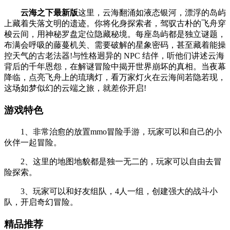
云海之下最新版
这里，云海翻涌如液态银河，漂浮的岛屿
上藏着失落文明的遗迹。你将化身探索者，驾驭古朴的飞舟穿
梭云间，用神秘罗盘定位隐藏秘境。每座岛屿都是独立谜题，
布满会呼吸的藤蔓机关、需要破解的星象密码，甚至藏着能操
控天气的古老法器!与性格迥异的 NPC 结伴，听他们讲述云海
背后的千年恩怨，在解谜冒险中揭开世界崩坏的真相。当夜幕
降临，点亮飞舟上的琉璃灯，看万家灯火在云海间若隐若现，
这场如梦似幻的云端之旅，就差你开启!
游戏特色
1、非常治愈的放置mmo冒险手游，玩家可以和自己的小
伙伴一起冒险。
2、这里的地图地貌都是独一无二的，玩家可以自由去冒
险探索。
3、玩家可以和好友组队，4人一组，创建强大的战斗小
队，开启奇幻冒险。
精品推荐