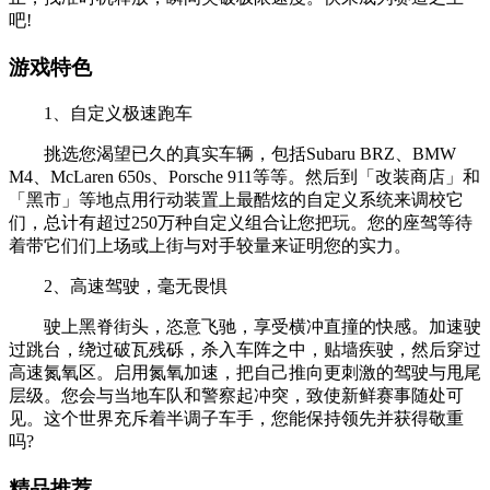
吧!
游戏特色
1、自定义极速跑车
挑选您渴望已久的真实车辆，包括Subaru BRZ、BMW
M4、McLaren 650s、Porsche 911等等。然后到「改装商店」和
「黑市」等地点用行动装置上最酷炫的自定义系统来调校它
们，总计有超过250万种自定义组合让您把玩。您的座驾等待
着带它们们上场或上街与对手较量来证明您的实力。
2、高速驾驶，毫无畏惧
驶上黑脊街头，恣意飞驰，享受横冲直撞的快感。加速驶
过跳台，绕过破瓦残砾，杀入车阵之中，贴墙疾驶，然后穿过
高速氮氧区。启用氮氧加速，把自己推向更刺激的驾驶与甩尾
层级。您会与当地车队和警察起冲突，致使新鲜赛事随处可
见。这个世界充斥着半调子车手，您能保持领先并获得敬重
吗?
精品推荐