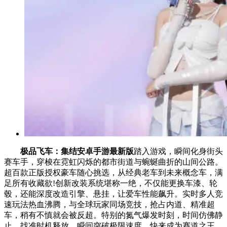
极品飞车：集结安卓手游最新版
踏入游戏，瞬间化身街头
赛车手，穿梭在霓虹闪烁的都市街道与蜿蜒曲折的山间公路。
超百款正版授权豪车随心挑选，从经典老车到未来概念车，满
足所有收藏欲!创新改装系统堪称一绝，不仅能更换车漆、轮
毂，还能深度改造引擎、悬挂，让爱车性能飙升。实时多人竞
速玩法热血沸腾，与全球玩家同场竞技，抢占内道、精准超
车，稍有不慎就会被反超。特别的氮气爆发时刻，时间仿佛静
止，找准时机释放，瞬间突破极限速度。快来成为赛道之王