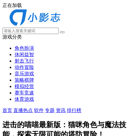
正在加载
游戏分类
角色扮演
休闲益智
射击飞行
动作冒险
音乐游戏
策略棋牌
模拟经营
赛车竞速
体育游戏
首页
直播热点
软件
专题
资讯
排行榜
进击的喵喵最新版：猫咪角色与魔法技
能，探索无限可能的塔防冒险！