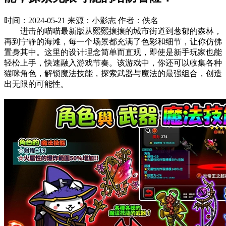
时间：2024-05-21
来源：小影志
作者：佚名
进击的喵喵最新版从熙熙攘攘的城市街道到葱郁的森林，
再到宁静的海滩，每一个场景都充满了色彩和细节，让你仿佛
置身其中。这里的设计理念简单而直观，即使是新手玩家也能
轻松上手，快速融入游戏节奏。该游戏中，你还可以收集各种
猫咪角色，解锁魔法技能，探索武器与魔法的最强组合，创造
出无限的可能性。