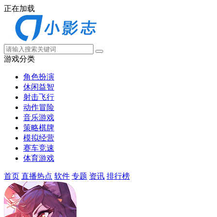
正在加载
游戏分类
角色扮演
休闲益智
射击飞行
动作冒险
音乐游戏
策略棋牌
模拟经营
赛车竞速
体育游戏
首页
直播热点
软件
专题
资讯
排行榜