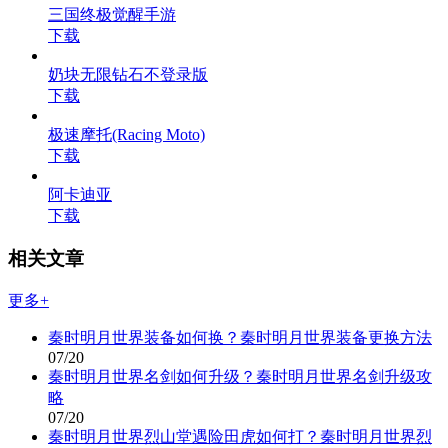
三国终极觉醒手游
下载
奶块无限钻石不登录版
下载
极速摩托(Racing Moto)
下载
阿卡迪亚
下载
相关文章
更多+
秦时明月世界装备如何换？秦时明月世界装备更换方法
07/20
秦时明月世界名剑如何升级？秦时明月世界名剑升级攻
略
07/20
秦时明月世界烈山堂遇险田虎如何打？秦时明月世界烈